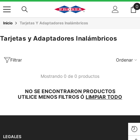
Saltar Al Contenido
0
0
a
Inicio
Tarjetas Y Adaptadores Inalámbricos
Tarjetas y Adaptadores Inalámbricos
Filtrar
Ordenar
Mostrando 0 de 0 productos
NO SE ENCONTRARON PRODUCTOS
UTILICE MENOS FILTROS Ó
LIMPIAR TODO
LEGALES