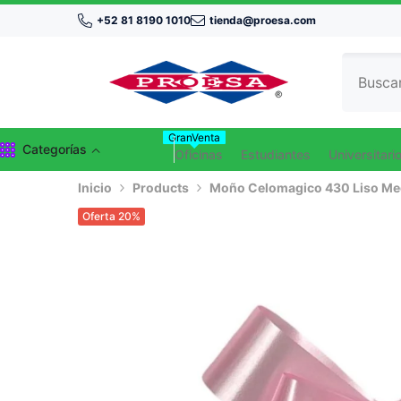
Saltar Al Contenido
+52 81 8190 1010
tienda@proesa.com
GranVenta
Categorías
Oficinas
Estudiantes
Universitari
Inicio
Products
Moño Celomagico 430 Liso Med
Oferta 20%