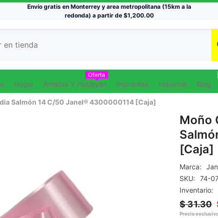
Envío gratis en Monterrey y area metropolitana (15km a la
redonda) a partir de $1,200.00
Oferta
os
Hogar
Artistas Y Hobbyist
Imprentas
Industria
Blog
ia Salmón 14 C/50 Janel® 4300000114 [Caja]
Moño 
Salmó
[Caja]
Marca:
Jan
SKU:
74-0
Inventario:
$ 31.30
Precio exclusivo