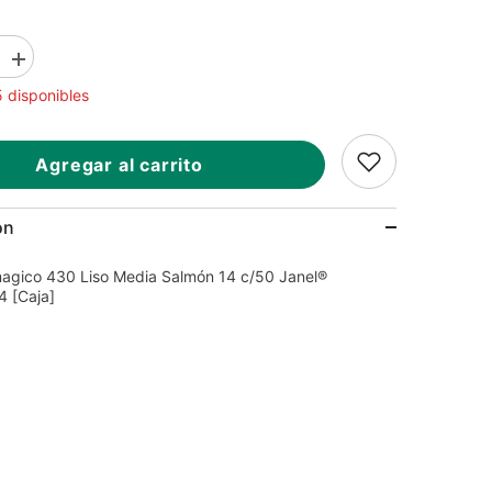
Aumentar
la
 disponibles
cantidad
para
Moño
o
Celomagico
Agregar al carrito
430
Liso
Media
Salmón
ón
14
c/50
Janel®
agico 430 Liso Media Salmón 14 c/50 Janel®
4
4300000114
 [Caja]
[Caja]