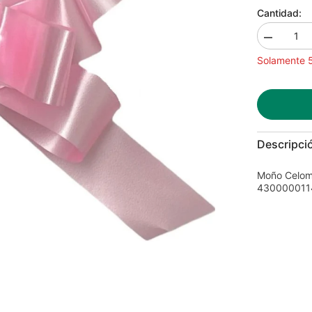
Cantidad:
Disminuir
la
Solamente 5
cantidad
para
Moño
Celomagic
430
Liso
Media
Salmón
Descripci
14
c/50
Janel®
Moño Celom
430000011
4300000114
[Caja]