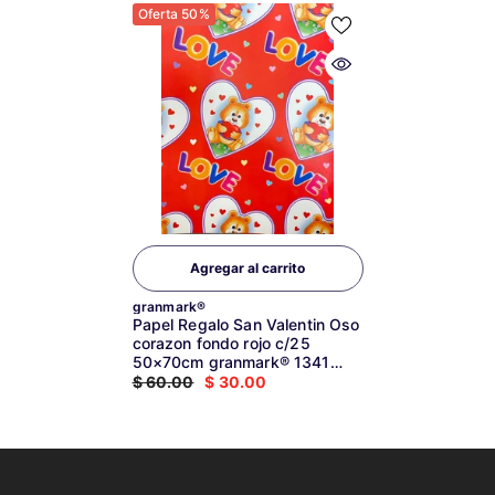
Oferta 50%
Agregar al carrito
Marca:
granmark®
Papel Regalo San Valentin Oso
corazon fondo rojo c/25
50×70cm granmark® 1341
[Paquete]
$ 60.00
$ 30.00