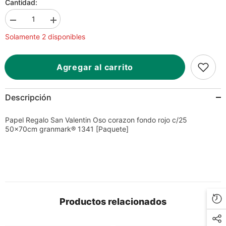
Cantidad:
Disminuir
Aumentar
la
la
Solamente 2 disponibles
cantidad
cantidad
para
para
Papel
Papel
Regalo
Regalo
Agregar al carrito
San
San
Valentin
Valentin
Oso
Oso
corazon
corazon
Descripción
fondo
fondo
rojo
rojo
c/25
c/25
Papel Regalo San Valentin Oso corazon fondo rojo c/25
50×70cm
50×70cm
50×70cm granmark® 1341 [Paquete]
granmark®
granmark®
1341
1341
[Paquete]
[Paquete]
Productos relacionados