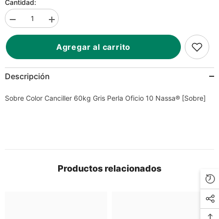
Cantidad:
Disminuir
Aumentar
la
la
cantidad
cantidad
para
para
Agregar al carrito
Sobre
Sobre
Color
Color
Canciller
Canciller
60kg
60kg
Descripción
Gris
Gris
Perla
Perla
Oficio
Oficio
Sobre Color Canciller 60kg Gris Perla Oficio 10 Nassa® [Sobre]
10
10
Nassa®
Nassa®
[Sobre]
[Sobre]
Productos relacionados