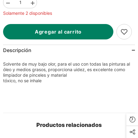
Disminuir
Aumentar
la
la
Solamente 2 disponibles
cantidad
cantidad
para
para
Solvente
Solvente
sin
sin
Agregar al carrito
Olor
Olor
Vidrio
Vidrio
125ml
125ml
Rodin®
Rodin®
Descripción
[Frasco]
[Frasco]
Solvente de muy bajo olor, para el uso con todas las pinturas al
óleo y medios grasos, proporciona uidez, es excelente como
limpiador de pinceles y material
tóxico, no se inhale
Productos relacionados