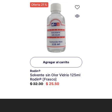
Oferta 21%
Agregar al carrito
Marca:
Rodin®
Solvente sin Olor Vidrio 125ml
Rodin® [Frasco]
$ 32.30
$ 25.50