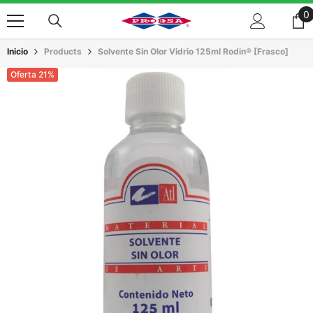
Saltar Al Contenido
0
0
a
Inicio
Products
Solvente Sin Olor Vidrio 125ml Rodin® [Frasco]
Oferta 21%