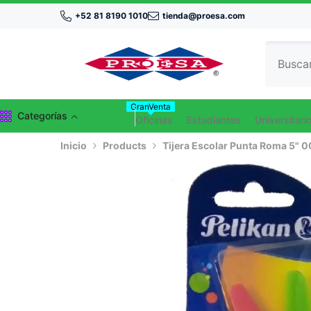
Saltar Al Contenido
+52 81 8190 1010
tienda@proesa.com
GranVenta
Categorías
Oficinas
Estudiantes
Universitari
Inicio
Products
Tijera Escolar Punta Roma 5" 0