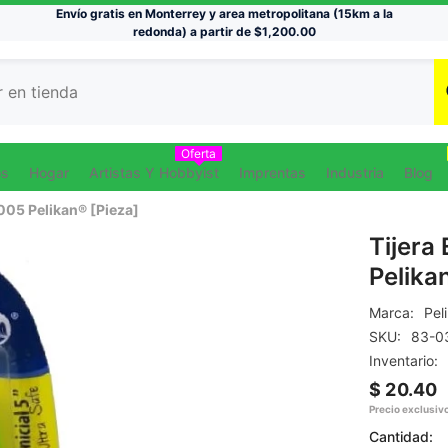
Envío gratis en Monterrey y area metropolitana (15km a la
redonda) a partir de $1,200.00
Oferta
os
Hogar
Artistas Y Hobbyist
Imprentas
Industria
Blog
005 Pelikan® [Pieza]
Tijera
Pelika
Marca:
Pel
SKU:
83-0
Inventario:
$ 20.40
Precio exclusivo
Cantidad: