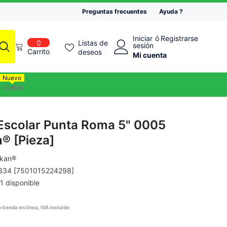
Preguntas frecuentes
Ayuda ?
Iniciar
ó
Registrarse
0
Listas de
0
sesión
artículos
Carrito
deseos
Mi cuenta
Nuevo
Outlet
 Escolar Punta Roma 5" 0005
n® [Pieza]
ikan®
334 [7501015224298]
1 disponible
 tienda en línea, IVA incluido