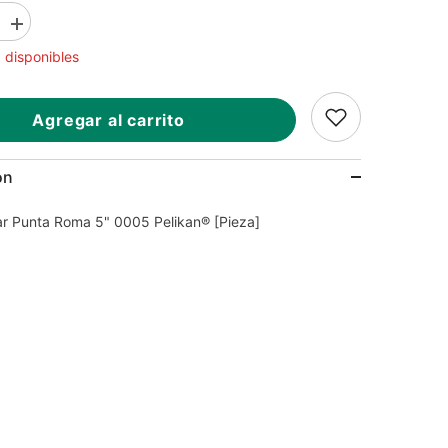
Aumentar
la
 disponibles
cantidad
para
Tijera
Escolar
Agregar al carrito
Punta
Roma
5&quot;
0005
ón
Pelikan®
[Pieza]
lar Punta Roma 5" 0005 Pelikan® [Pieza]